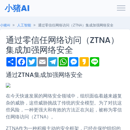
小猪AI
小猪AI
人工智能
通过零信任网络访问（ZTNA）集成加强网络安全
通过零信任网络访问（ZTNA）
集成加强网络安全
S
F
T
E
T
W
M
K
L
h
a
w
m
e
h
e
a
i
a
c
i
a
l
a
s
k
n
r
e
t
i
e
t
s
a
e
通过ZTNA集成加强网络安全
e
b
t
l
g
s
e
o
o
e
r
A
n
o
r
a
p
g
k
m
p
e
在今天快速发展的网络安全领域中，组织面临着越来越复
r
杂的威胁，这些威胁挑战了传统的安全模型。为了对抗这
些风险，一种更强大和有效的方法正在兴起，被称为零信
任网络访问（ZTNA）。
ZTNA作为一种积极主动的安全框架，已经在保护组织的