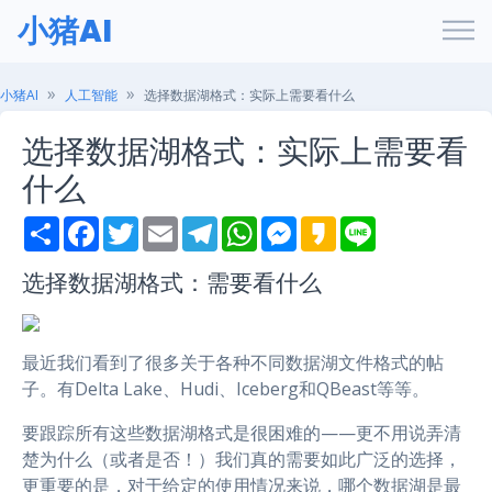
小猪AI
小猪AI
人工智能
选择数据湖格式：实际上需要看什么
选择数据湖格式：实际上需要看
什么
S
F
T
E
T
W
M
K
L
h
a
w
m
e
h
e
a
i
a
c
i
a
l
a
s
k
n
r
e
t
i
e
t
s
a
e
选择数据湖格式：需要看什么
e
b
t
l
g
s
e
o
o
e
r
A
n
o
r
a
p
g
k
m
p
e
最近我们看到了很多关于各种不同数据湖文件格式的帖
r
子。有Delta Lake、Hudi、Iceberg和QBeast等等。
要跟踪所有这些数据湖格式是很困难的——更不用说弄清
楚为什么（或者是否！）我们真的需要如此广泛的选择，
更重要的是，对于给定的使用情况来说，哪个数据湖是最