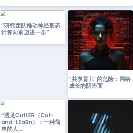
“研究团队推动神经形态
计算向前迈进一步”
“共享育儿”的危险：网络
成长的阴暗面
“遇见CutLER（Cut-
and-LEaRn）：一种简
单的人...