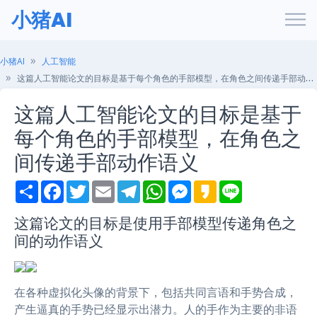
小猪AI
小猪AI
人工智能
这篇人工智能论文的目标是基于每个角色的手部模型，在角色之间传递手部动作语义
这篇人工智能论文的目标是基于
每个角色的手部模型，在角色之
间传递手部动作语义
S
F
T
E
T
W
M
K
L
h
a
w
m
e
h
e
a
i
a
c
i
a
l
a
s
k
n
r
e
t
i
e
t
s
a
e
这篇论文的目标是使用手部模型传递角色之
e
b
t
l
g
s
e
o
间的动作语义
o
e
r
A
n
o
r
a
p
g
k
m
p
e
r
在各种虚拟化头像的背景下，包括共同言语和手势合成，
产生逼真的手势已经显示出潜力。人的手作为主要的非语