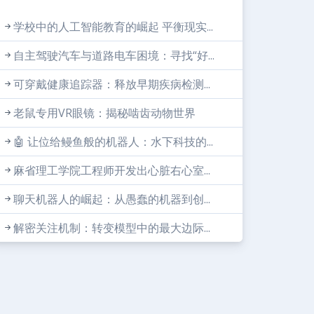
学校中的人工智能教育的崛起 平衡现实...
自主驾驶汽车与道路电车困境：寻找“好...
可穿戴健康追踪器：释放早期疾病检测...
老鼠专用VR眼镜：揭秘啮齿动物世界
🤖 让位给鳗鱼般的机器人：水下科技的...
麻省理工学院工程师开发出心脏右心室...
聊天机器人的崛起：从愚蠢的机器到创...
解密关注机制：转变模型中的最大边际...