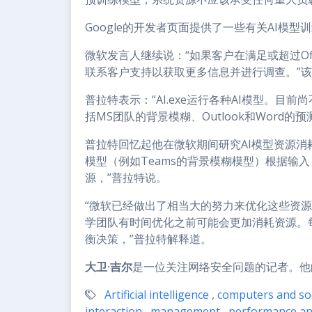
Google的开发者页面提供了一些有关AI模型
微软发言人继续说：“如果客户在满足或超过Of
联系客户支持以获取更多信息并进行调查。”该发言
普拉特表示：“AI.exe运行各种AI模型。
括MS团队的背景模糊、Outlook和Word的预
普拉特回忆起他在微软期间研究AI模型资源消
模型（例如Teams的背景模糊模型）根据输
源，”普拉特说。
“微软已经做出了相当大的努力来优化这些资源限
学团队有时间优化之前可能会更加消耗资源。
衡决策，”普拉特解释道。
大卫·吉尔
是一位关注网络安全问题的记者。他
Artificial intelligence
,
computers and so
interaction
,
management
,
performance and