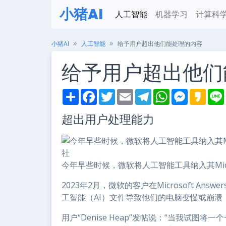
小猪AI
人工智能
机器学习
计算科
小猪AI
人工智能
给予用户超出他们能处理的内容
给予用户超出他们
S
F
T
E
T
W
M
K
h
a
w
m
e
h
e
a
i
a
c
i
a
l
a
s
k
超出用户处理能力
r
e
t
i
e
t
s
a
e
b
t
l
g
s
e
o
o
e
r
A
n
o
r
a
p
g
k
m
p
e
r
今年早些时候，微软将人工智能工具纳入其Mic
2023年2月，微软的客户在Microsoft Answ
工智能（AI）文件导致他们的电脑变慢或崩
用户“Denise Heap”发帖说：“当我试图将