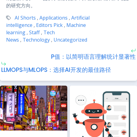
的研究方向。
AI Shorts
,
Applications
,
Artificial
intelligence
,
Editors Pick
,
Machine
learning
,
Staff
,
Tech
News
,
Technology
,
Uncategorized
P值：以简明语言理解统计显著性
LLMOPS与MLOPS：选择AI开发的最佳路径