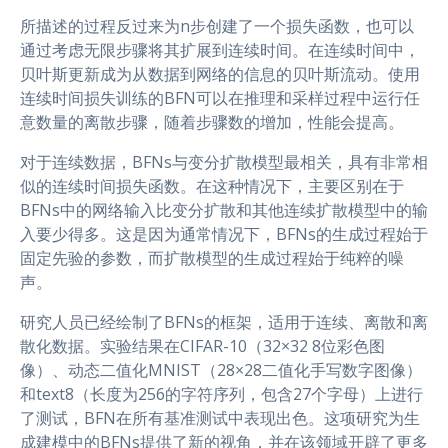
所描述的过程反过来为n步创建了一个损失函数，也可以
通过考虑无限步骤将其扩展到连续时间。在连续时间中，
贝叶斯更新成为从数据到网络的信息的贝叶斯流动。使用
连续时间损失训练的BFN可以在推理和采样过程中运行任
意数量的离散步骤，随着步骤数的增加，性能会提高。
对于连续数据，BFNs与变分扩散模型最相关，具有非常相
似的连续时间损失函数。在这种情况下，主要区别在于
BFNs中的网络输入比变分扩散和其他连续扩散模型中的输
入要少得多。这是因为通常情况下，BFNs的生成过程始于
固定先验的参数，而扩散模型的生成过程始于纯粹的噪
声。
研究人员已经绘制了BFNs的框架，适用于连续、离散和离
散化数据。实验结果在CIFAR-10（32×32 8位彩色图
像）、动态二值化MNIST（28×28二值化手写数字图像）
和text8（长度为256的字符序列，包含27个字母）上进行
了测试，BFN在所有基准测试中表现出色。这项研究为生
成建模中的BFNs提供了新的视角，并在该领域开辟了更多