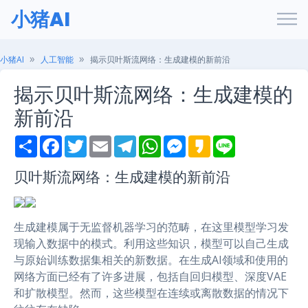
小猪AI
小猪AI
人工智能
揭示贝叶斯流网络：生成建模的新前沿
揭示贝叶斯流网络：生成建模的
新前沿
S
F
T
E
T
W
M
K
L
h
a
w
m
e
h
e
a
i
a
c
i
a
l
a
s
k
n
r
e
t
i
e
t
s
a
e
贝叶斯流网络：生成建模的新前沿
e
b
t
l
g
s
e
o
o
e
r
A
n
o
r
a
p
g
k
m
p
e
生成建模属于无监督机器学习的范畴，在这里模型学习发
r
现输入数据中的模式。利用这些知识，模型可以自己生成
与原始训练数据集相关的新数据。在生成AI领域和使用的
网络方面已经有了许多进展，包括自回归模型、深度VAE
和扩散模型。然而，这些模型在连续或离散数据的情况下