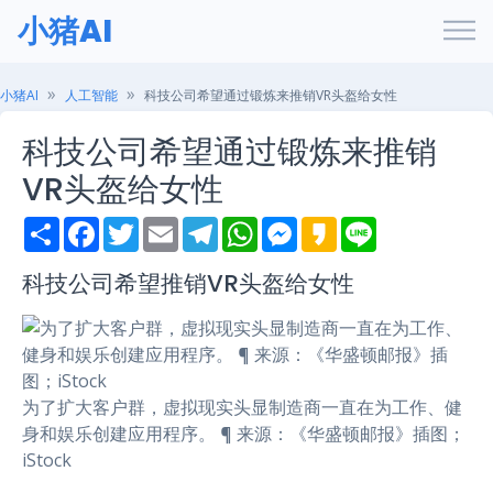
小猪AI
小猪AI
人工智能
科技公司希望通过锻炼来推销VR头盔给女性
科技公司希望通过锻炼来推销
VR头盔给女性
S
F
T
E
T
W
M
K
L
h
a
w
m
e
h
e
a
i
a
c
i
a
l
a
s
k
n
r
e
t
i
e
t
s
a
e
科技公司希望推销VR头盔给女性
e
b
t
l
g
s
e
o
o
e
r
A
n
o
r
a
p
g
k
m
p
e
r
为了扩大客户群，虚拟现实头显制造商一直在为工作、健
身和娱乐创建应用程序。 ¶ 来源：《华盛顿邮报》插图；
iStock