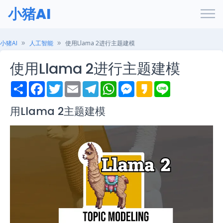
小猪AI
小猪AI
人工智能
使用Llama 2进行主题建模
使用Llama 2进行主题建模
S
F
T
E
T
W
M
K
L
h
a
w
m
e
h
e
a
i
a
c
i
a
l
a
s
k
n
r
e
t
i
e
t
s
a
e
用Llama 2主题建模
e
b
t
l
g
s
e
o
o
e
r
A
n
o
r
a
p
g
k
m
p
e
r