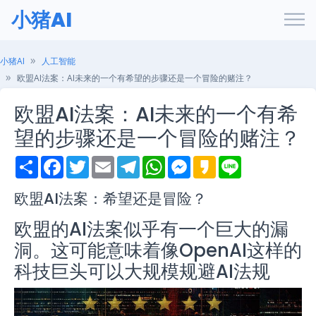
小猪AI
小猪AI
人工智能
欧盟AI法案：AI未来的一个有希望的步骤还是一个冒险的赌注？
欧盟AI法案：AI未来的一个有希
望的步骤还是一个冒险的赌注？
S
F
T
E
T
W
M
K
L
h
a
w
m
e
h
e
a
i
a
c
i
a
l
a
s
k
n
r
e
t
i
e
t
s
a
e
欧盟AI法案：希望还是冒险？
e
b
t
l
g
s
e
o
o
e
r
A
n
欧盟的AI法案似乎有一个巨大的漏
o
r
a
p
g
k
m
p
e
洞。这可能意味着像OpenAI这样的
r
科技巨头可以大规模规避AI法规