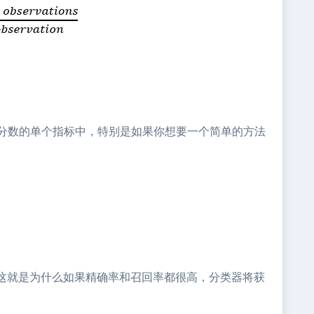
。
1分数的单个指标中，特别是如果你想要一个简单的方法
这就是为什么如果精确率和召回率都很高，分类器将获