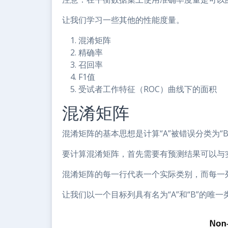
让我们学习一些其他的性能度量。
混淆矩阵
精确率
召回率
F1值
受试者工作特征（ROC）曲线下的面积
混淆矩阵
混淆矩阵的基本思想是计算“A”被错误分类为“
要计算混淆矩阵，首先需要有预测结果可以与
混淆矩阵的每一行代表一个实际类别，而每一
让我们以一个目标列具有名为“A”和“B”的唯