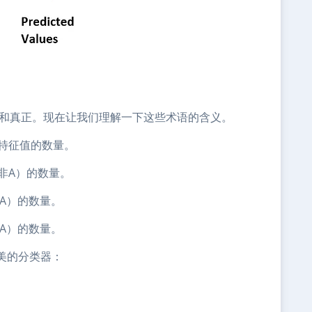
假负和真正。现在让我们理解一下这些术语的含义。
特征值的数量。
非A）的数量。
A）的数量。
A）的数量。
美的分类器：