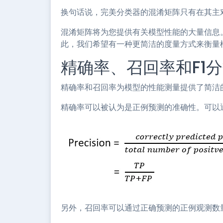
换句话说，完美分类器的混淆矩阵只有在其主
混淆矩阵将为您提供有关模型性能的大量信息
此，我们希望有一种更简洁的度量方式来衡量
精确率、召回率和F1
精确率和召回率为模型的性能测量提供了简洁
精确率可以被认为是正例预测的准确性。可以
另外，召回率可以通过正确预测的正例观测数