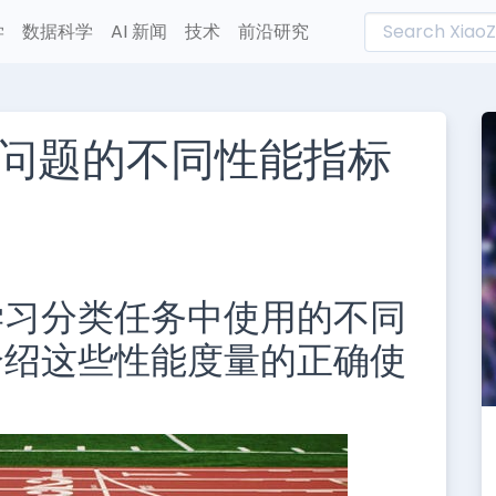
学
数据科学
AI 新闻
技术
前沿研究
问题的不同性能指标
L
n
e
学习分类任务中使用的不同
介绍这些性能度量的正确使