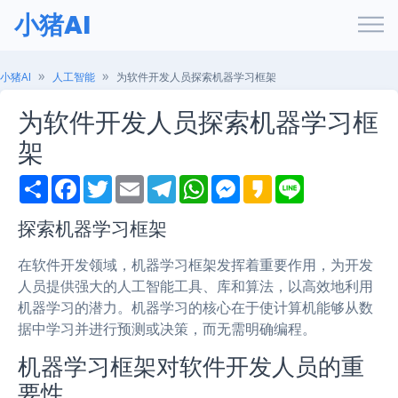
小猪AI
小猪AI
人工智能
为软件开发人员探索机器学习框架
为软件开发人员探索机器学习框
架
S
F
T
E
T
W
M
K
L
h
a
w
m
e
h
e
a
i
a
c
i
a
l
a
s
k
n
r
e
t
i
e
t
s
a
e
探索机器学习框架
e
b
t
l
g
s
e
o
o
e
r
A
n
在软件开发领域，机器学习框架发挥着重要作用，为开发
o
r
a
p
g
k
m
p
e
人员提供强大的人工智能工具、库和算法，以高效地利用
r
机器学习的潜力。机器学习的核心在于使计算机能够从数
据中学习并进行预测或决策，而无需明确编程。
机器学习框架对软件开发人员的重
要性