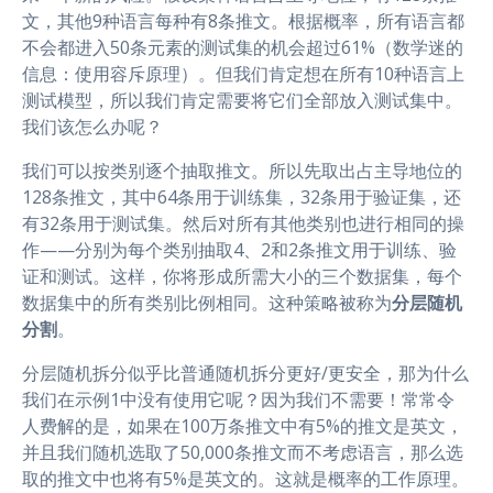
文，其他9种语言每种有8条推文。根据概率，所有语言都
不会都进入50条元素的测试集的机会超过61%（数学迷的
信息：使用容斥原理）。但我们肯定想在所有10种语言上
测试模型，所以我们肯定需要将它们全部放入测试集中。
我们该怎么办呢？
我们可以按类别逐个抽取推文。所以先取出占主导地位的
128条推文，其中64条用于训练集，32条用于验证集，还
有32条用于测试集。然后对所有其他类别也进行相同的操
作——分别为每个类别抽取4、2和2条推文用于训练、验
证和测试。这样，你将形成所需大小的三个数据集，每个
数据集中的所有类别比例相同。这种策略被称为
分层随机
分割
。
分层随机拆分似乎比普通随机拆分更好/更安全，那为什么
我们在示例1中没有使用它呢？因为我们不需要！常常令
人费解的是，如果在100万条推文中有5%的推文是英文，
并且我们随机选取了50,000条推文而不考虑语言，那么选
取的推文中也将有5%是英文的。这就是概率的工作原理。