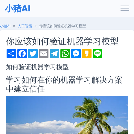
小猪AI
小猪AI
人工智能
你应该如何验证机器学习模型
你应该如何验证机器学习模型
S
F
T
E
T
W
M
K
L
h
a
w
m
e
h
e
a
i
a
c
i
a
l
a
s
k
n
r
e
t
i
e
t
s
a
e
如何验证机器学习模型
e
b
t
l
g
s
e
o
o
e
r
A
n
学习如何在你的机器学习解决方案
o
r
a
p
g
k
m
p
e
中建立信任
r