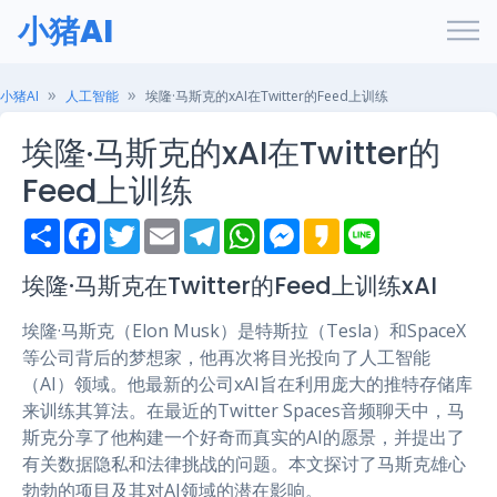
小猪AI
小猪AI
人工智能
埃隆·马斯克的xAI在Twitter的Feed上训练
埃隆·马斯克的xAI在Twitter的
Feed上训练
S
F
T
E
T
W
M
K
L
h
a
w
m
e
h
e
a
i
a
c
i
a
l
a
s
k
n
r
e
t
i
e
t
s
a
e
埃隆·马斯克在Twitter的Feed上训练xAI
e
b
t
l
g
s
e
o
o
e
r
A
n
埃隆·马斯克（Elon Musk）是特斯拉（Tesla）和SpaceX
o
r
a
p
g
k
m
p
e
等公司背后的梦想家，他再次将目光投向了人工智能
r
（AI）领域。他最新的公司xAI旨在利用庞大的推特存储库
来训练其算法。在最近的Twitter Spaces音频聊天中，马
斯克分享了他构建一个好奇而真实的AI的愿景，并提出了
有关数据隐私和法律挑战的问题。本文探讨了马斯克雄心
勃勃的项目及其对AI领域的潜在影响。