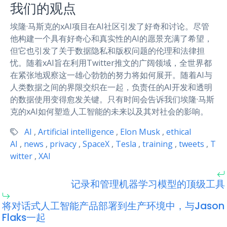
我们的观点
埃隆·马斯克的xAI项目在AI社区引发了好奇和讨论。尽管
他构建一个具有好奇心和真实性的AI的愿景充满了希望，
但它也引发了关于数据隐私和版权问题的伦理和法律担
忧。随着xAI旨在利用Twitter推文的广阔领域，全世界都
在紧张地观察这一雄心勃勃的努力将如何展开。随着AI与
人类数据之间的界限交织在一起，负责任的AI开发和透明
的数据使用变得愈发关键。只有时间会告诉我们埃隆·马斯
克的xAI如何塑造人工智能的未来以及其对社会的影响。
AI
,
Artificial intelligence
,
Elon Musk
,
ethical
AI
,
news
,
privacy
,
SpaceX
,
Tesla
,
training
,
tweets
,
T
witter
,
XAI
记录和管理机器学习模型的顶级工具
将对话式人工智能产品部署到生产环境中，与Jason
Flaks一起