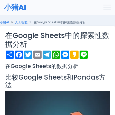
小猪AI
小猪AI
人工智能
在Google Sheets中的探索性数据分析
在Google Sheets中的探索性数
据分析
S
F
T
E
T
W
M
K
L
h
a
w
m
e
h
e
a
i
a
c
i
a
l
a
s
k
n
r
e
t
i
e
t
s
a
e
在Google Sheets的数据分析
e
b
t
l
g
s
e
o
o
e
r
A
n
比较Google Sheets和Pandas方
o
r
a
p
g
k
m
p
e
法
r