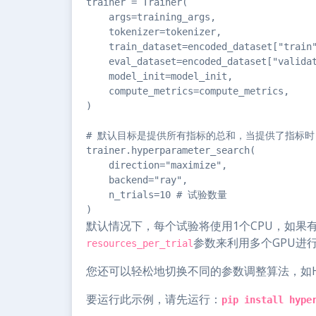
trainer = Trainer(

    args=training_args,

    tokenizer=tokenizer,

    train_dataset=encoded_dataset["train"
    eval_dataset=encoded_dataset["validat
    model_init=model_init,

    compute_metrics=compute_metrics,

)

# 默认目标是提供所有指标的总和，当提供了指标时
trainer.hyperparameter_search(

    direction="maximize", 

    backend="ray", 

    n_trials=10 # 试验数量

)
默认情况下，每个试验将使用1个CPU，如果
参数来利用多个GPU进
resources_per_trial
您还可以轻松地切换不同的参数调整算法，如Hy
要运行此示例，请先运行：
pip install hype