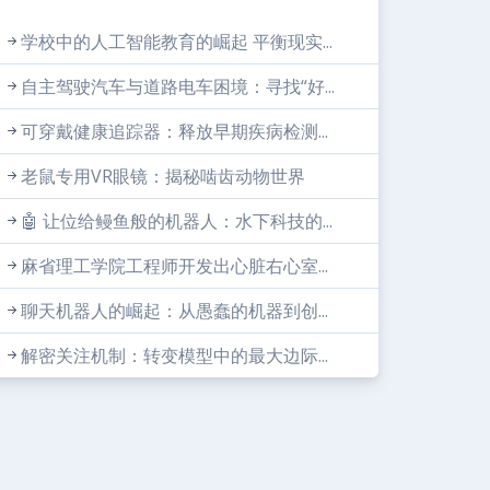
学校中的人工智能教育的崛起 平衡现实...
自主驾驶汽车与道路电车困境：寻找“好...
可穿戴健康追踪器：释放早期疾病检测...
老鼠专用VR眼镜：揭秘啮齿动物世界
🤖 让位给鳗鱼般的机器人：水下科技的...
麻省理工学院工程师开发出心脏右心室...
聊天机器人的崛起：从愚蠢的机器到创...
解密关注机制：转变模型中的最大边际...