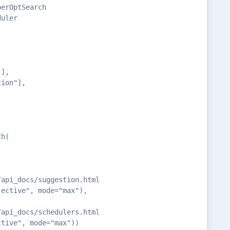
erOptSearch

uler

],

ion"],

h(

api_docs/suggestion.html

ective", mode="max"),

api_docs/schedulers.html

ctive", mode="max"))