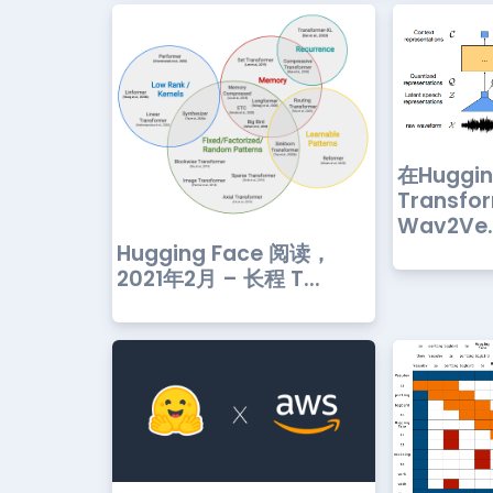
在Huggi
Transfo
Wav2Ve..
Hugging Face 阅读，
2021年2月 – 长程 T...