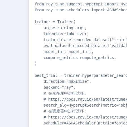
from ray.tune.suggest.hyperopt import Hyp
from ray.tune.schedulers import ASHASched
trainer = Trainer(

    args=training_args,

    tokenizer=tokenizer,

    train_dataset=encoded_dataset["train"
    eval_dataset=encoded_dataset["validat
    model_init=model_init,

    compute_metrics=compute_metrics,

)

best_trial = trainer.hyperparameter_searc
    direction="maximize",

    backend="ray",

    # 在众多库中进行选择：

    # https://docs.ray.io/en/latest/tune/
    search_alg=HyperOptSearch(metric="obj
    # 在调度器中进行选择：

    # https://docs.ray.io/en/latest/tune/
    scheduler=ASHAScheduler(metric="obje