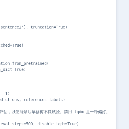
sentence2'], truncation=True)

ched=True)

tion.from_pretrained(

_dict=True)

=-1)

dictions, references=labels)

估，以便能够尽早修剪不良试验。禁用 tqdm 是一种偏好。

eval_steps=500, disable_tqdm=True)
