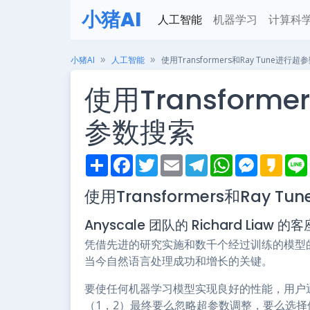
小猪AI
人工智能
机器学习
计算科
小猪AI
人工智能
使用Transformers和Ray Tune进行
使用Transforme
参数搜索
S
F
T
E
T
W
M
K
h
a
w
m
e
h
e
a
i
a
c
i
a
l
a
s
k
使用Transformers和Ray 
r
e
t
i
e
t
s
a
e
b
t
l
g
s
e
o
o
e
r
A
n
Anyscale 团队的 Richard Liaw 
o
r
a
p
g
k
m
p
e
凭借先进的研究实施和数千个经过训练的模型的便捷访问
r
当今自然语言处理成功和增长的关键。
要使任何机器学习模型实现良好的性能，用户
（1，2）最终要么忽略超参数调整，要么选