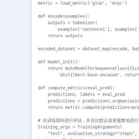
metric = load_metric('glue', 'mrpc')

def encode(examples):

    outputs = tokenizer(

        examples['sentence1'], examples['
    return outputs

encoded_dataset = dataset.map(encode, bat
def model_init():

    return AutoModelForSequenceClassifica
        'distilbert-base-uncased', return
def compute_metrics(eval_pred):

    predictions, labels = eval_pred

    predictions = predictions.argmax(axis
    return metric.compute(predictions=pre
# 在训练期间进行评估，并且比默认值更频繁地进行评
training_args = TrainingArguments(

    "test", evaluation_strategy="steps", 