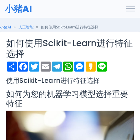
小猪AI
小猪AI
人工智能
如何使用Scikit-Learn进行特征选择
如何使用Scikit-Learn进行特征
选择
S
F
T
E
T
W
M
K
L
h
a
w
m
e
h
e
a
i
a
c
i
a
l
a
s
k
n
r
e
t
i
e
t
s
a
e
使用Scikit-Learn进行特征选择
e
b
t
l
g
s
e
o
o
e
r
A
n
如何为您的机器学习模型选择重要
o
r
a
p
g
k
m
p
e
特征
r