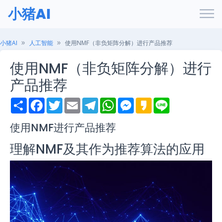
小猪AI
小猪AI
人工智能
使用NMF（非负矩阵分解）进行产品推荐
使用NMF（非负矩阵分解）进行
产品推荐
S
F
T
E
T
W
M
K
L
h
a
w
m
e
h
e
a
i
a
c
i
a
l
a
s
k
n
r
e
t
i
e
t
s
a
e
使用NMF进行产品推荐
e
b
t
l
g
s
e
o
o
e
r
A
n
理解NMF及其作为推荐算法的应用
o
r
a
p
g
k
m
p
e
r