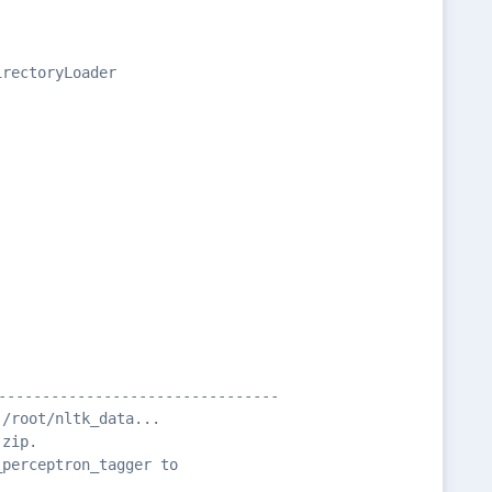
rectoryLoader

-------------------------------

/root/nltk_data...

zip.

perceptron_tagger to
