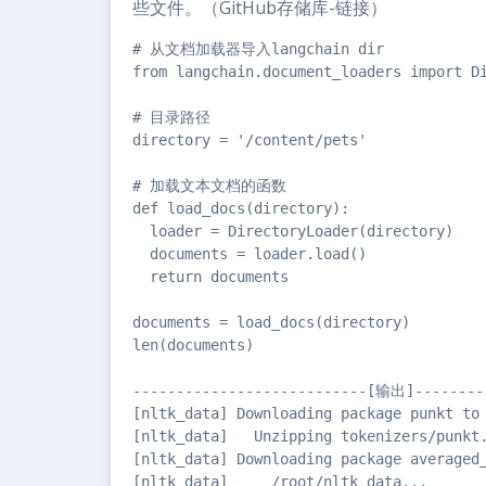
些文件。（GitHub存储库-链接）
# 从文档加载器导入langchain dir

from langchain.document_loaders import Di
# 目录路径

directory = '/content/pets'

# 加载文本文档的函数

def load_docs(directory):

  loader = DirectoryLoader(directory)

  documents = loader.load()

  return documents

documents = load_docs(directory)

len(documents)

---------------------------[输出]---------
[nltk_data] Downloading package punkt to 
[nltk_data]   Unzipping tokenizers/punkt.
[nltk_data] Downloading package averaged_
[nltk_data]     /root/nltk_data...
