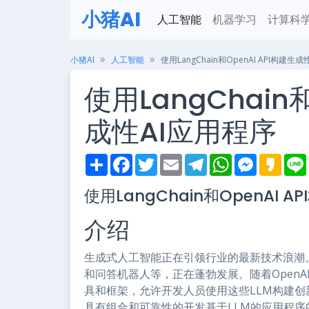
小猪AI
人工智能
机器学习
计算科
小猪AI
人工智能
使用LangChain和OpenAI API构建生
使用LangChain和
成性AI应用程序
S
F
T
E
T
W
M
K
h
a
w
m
e
h
e
a
i
a
c
i
a
l
a
s
k
使用LangChain和OpenAI A
r
e
t
i
e
t
s
a
e
b
t
l
g
s
e
o
o
e
r
A
n
介绍
o
r
a
p
g
k
m
p
e
r
生成式人工智能正在引领行业的最新技术浪潮
和问答机器人等，正在蓬勃发展。随着Open
具和框架，允许开发人员使用这些LLM构建创新
具有组合和可靠性的开发基于LLM的应用程序的