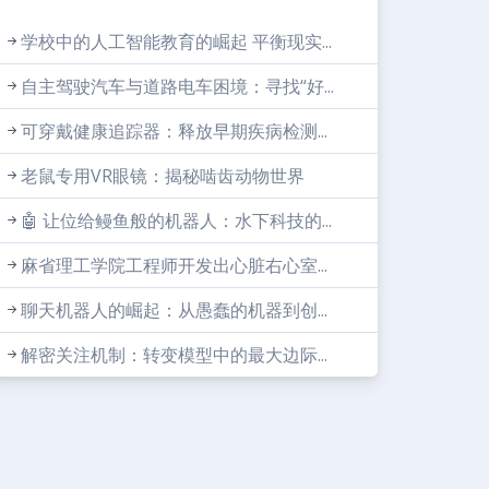
学校中的人工智能教育的崛起 平衡现实...
自主驾驶汽车与道路电车困境：寻找“好...
可穿戴健康追踪器：释放早期疾病检测...
老鼠专用VR眼镜：揭秘啮齿动物世界
🤖 让位给鳗鱼般的机器人：水下科技的...
麻省理工学院工程师开发出心脏右心室...
聊天机器人的崛起：从愚蠢的机器到创...
解密关注机制：转变模型中的最大边际...