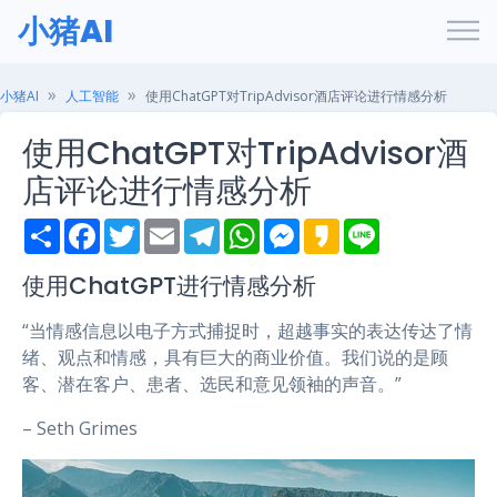
小猪AI
小猪AI
人工智能
使用ChatGPT对TripAdvisor酒店评论进行情感分析
使用ChatGPT对TripAdvisor酒
店评论进行情感分析
S
F
T
E
T
W
M
K
L
h
a
w
m
e
h
e
a
i
a
c
i
a
l
a
s
k
n
r
e
t
i
e
t
s
a
e
使用ChatGPT进行情感分析
e
b
t
l
g
s
e
o
o
e
r
A
n
“当情感信息以电子方式捕捉时，超越事实的表达传达了情
o
r
a
p
g
k
m
p
e
绪、观点和情感，具有巨大的商业价值。我们说的是顾
r
客、潜在客户、患者、选民和意见领袖的声音。”
– Seth Grimes