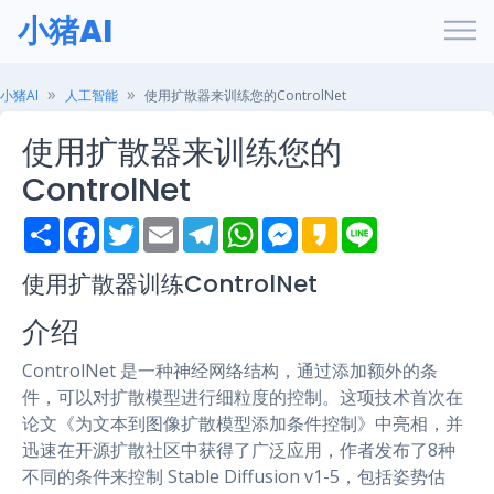
小猪AI
小猪AI
人工智能
使用扩散器来训练您的ControlNet
使用扩散器来训练您的
ControlNet
S
F
T
E
T
W
M
K
L
h
a
w
m
e
h
e
a
i
a
c
i
a
l
a
s
k
n
r
e
t
i
e
t
s
a
e
使用扩散器训练ControlNet
e
b
t
l
g
s
e
o
o
e
r
A
n
介绍
o
r
a
p
g
k
m
p
e
r
ControlNet 是一种神经网络结构，通过添加额外的条
件，可以对扩散模型进行细粒度的控制。这项技术首次在
论文《为文本到图像扩散模型添加条件控制》中亮相，并
迅速在开源扩散社区中获得了广泛应用，作者发布了8种
不同的条件来控制 Stable Diffusion v1-5，包括姿势估