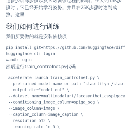
过多少训练步骤以及它对训练过程的影响。在大约15K步
骤时，它已经开始学习姿势。并且在25K步骤时达到成
熟。这里
我们如何进行训练
我们所要做的就是安装依赖项：
pip install git+https://github.com/huggingface/diffuse
huggingface-cli login

wandb login 
然后运行train_controlnet.py代码
!accelerate launch train_controlnet.py \

 --pretrained_model_name_or_path="stabilityai/stable-d
 --output_dir="model_out" \

 --dataset_name=multimodalart/facesyntheticsspigacapti
 --conditioning_image_column=spiga_seg \

 --image_column=image \

 --caption_column=image_caption \

 --resolution=512 \

 --learning_rate=1e-5 \
