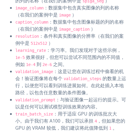
的列的名称（在我们的案例中是
）
spiga_seg
：数据集中包含真实图像的列的名称
image_column
（在我们的案例中是
）
image
：数据集中包含图像标题的列的名称
caption_column
（在我们的案例中是
）
image_caption
：条件和真实图像的分辨率（在我们的案
resolution
例中是
）
512x512
：学习率。我们发现对于这些示例，
learning_rate
效果很好，但您可以尝试不同范围内的不同值，
1e-5
例如
到
之间。
1e-4
2e-6
：这是让您在训练过程中偷看的机
validation_image
会！验证图像将在每个
的数量上运
validation_steps
行，以便您可以看到训练进展如何。在此处插入本地
路径，以包含任意数量的条件图像。
：与验证图像一起运行的提示。可
validation_prompt
以是任何可以测试模型训练效果的内容。
：用于适应 GPU 的训练批次大
train_batch_size
小。由于我们有 A100，我们可以承担
，但如果您的
4
GPU 的 VRAM 较低，我们建议将此值降低到
。
1