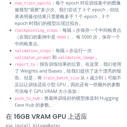
：每个 epoch 对应训练集中的图像
num_train_epochs
被模型“观察”多少次。我们尝试了 3 个 epoch，但结
果表明最佳结果只需要略多于 1 个 epoch，3 个
epoch 时我们的模型出现过拟合。
：每隔
步保存一个中间检查点
checkpointing_steps
x
（在我们的案例中是
）。每 5000 步，保存一个
5000
中间检查点。
：每隔
步运行一次
validation_steps
x
和
。
validaton_prompt
validation_image
：报告训练结果的位置。在这里，我们使用
report_to
了 Weights and Biases，给我们提供了这个漂亮的报
告。但是，将
从
减少到
可能不
train_batch_size
4
1
足以让训练适应小型 GPU，因此还有一些额外的参数
可供每个 GPU VRAM 大小添加：
：将最终训练好的模型推送到 Hugging
push_to_hub
Face Hub 的参数。
在 16GB VRAM GPU 上适应
pip install bitsandbytes
